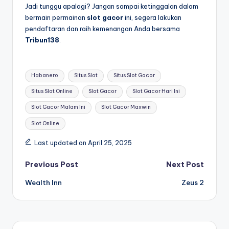
Jadi tunggu apalagi? Jangan sampai ketinggalan dalam
bermain permainan
slot gacor
ini, segera lakukan
pendaftaran dan raih kemenangan Anda bersama
Tribun138
.
Tags:
Habanero
Situs Slot
Situs Slot Gacor
Situs Slot Online
Slot Gacor
Slot Gacor Hari Ini
Slot Gacor Malam Ini
Slot Gacor Maxwin
Slot Online
Last updated on April 25, 2025
Post
Previous Post
Next Post
Wealth Inn
Zeus 2
navigation