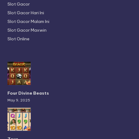
Slot Gacor
Slot Gacor Hari Ini
Slot Gacor Malam Ini
Slot Gacor Maxwin
Slot Online
Four Divine Beasts
May 9, 2025
Zeus