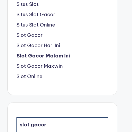
Situs Slot
Situs Slot Gacor
Situs Slot Online
Slot Gacor
Slot Gacor Hari Ini
Slot Gacor Malam Ini
Slot Gacor Maxwin
Slot Online
slot gacor