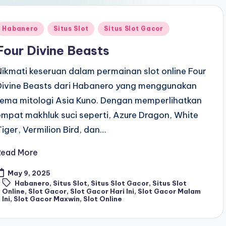
Posted
Habanero
Situs Slot
Situs Slot Gacor
n
Four Divine Beasts
Nikmati keseruan dalam permainan slot online Four
Divine Beasts dari Habanero yang menggunakan
tema mitologi Asia Kuno. Dengan memperlihatkan
empat makhluk suci seperti, Azure Dragon, White
Tiger, Vermilion Bird, dan…
Read More
May 9, 2025
Habanero
,
Situs Slot
,
Situs Slot Gacor
,
Situs Slot
Tags:
Online
,
Slot Gacor
,
Slot Gacor Hari Ini
,
Slot Gacor Malam
Ini
,
Slot Gacor Maxwin
,
Slot Online