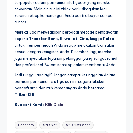
terpopuler dalam permainan slot gacor yang mereka
tawarkan. Main disitus ini tidak perlu diragukan lagi
karena setiap kemenangan Anda pasti dibayar sampai
tuntas.
Mereka juga menyediakan berbagai metode pembayaran
seperti
Transfer Bank, E-wallet, Qris,
hingga
Pulsa
untuk mempermudah Anda setiap melakukan transaksi
sesuai dengan keinginan Anda. Ditambah lagi, mereka
juga menyediakan layanan pelanggan yang sangat ramah
dan profesional 24 jam nonstop dalam membantu Anda.
Jadi tunggu apalagi? Jangan sampai ketinggalan dalam
bermain permainan
slot gacor
ini, segera lakukan
pendaftaran dan raih kemenangan Anda bersama
Tribun138
.
Support Kami :
Klik Disini
Tags:
Habanero
Situs Slot
Situs Slot Gacor