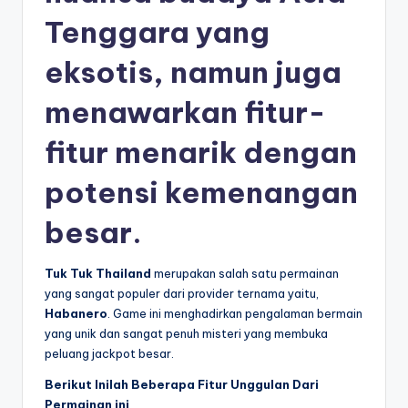
Tenggara yang
eksotis, namun juga
menawarkan fitur-
fitur menarik dengan
potensi kemenangan
besar.
Tuk Tuk Thailand
merupakan salah satu permainan
yang sangat populer dari provider ternama yaitu,
Habanero
. Game ini menghadirkan pengalaman bermain
yang unik dan sangat penuh misteri yang membuka
peluang jackpot besar.
Berikut Inilah Beberapa Fitur Unggulan Dari
Permainan ini