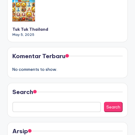
Tuk Tuk Thailand
May 5, 2025
Komentar Terbaru
No comments to show.
Search
Search
Arsip