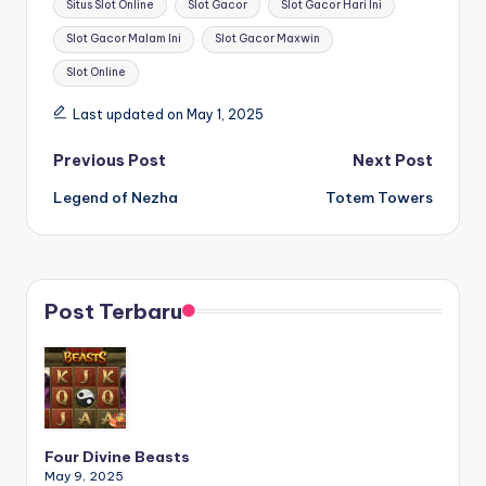
Situs Slot Online
Slot Gacor
Slot Gacor Hari Ini
Slot Gacor Malam Ini
Slot Gacor Maxwin
Slot Online
Last updated on May 1, 2025
Post
Previous Post
Next Post
Legend of Nezha
Totem Towers
navigation
Post Terbaru
Four Divine Beasts
May 9, 2025