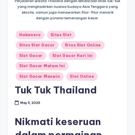
Perjalanan wisata Thailand dengan kendaraan khas tuk-tuk
yang menghadirkan nuansa budaya Asia Tenggara yang
n
eksotis, namun juga menawarkan fitur-fitur menarik
g
dengan potensi kemenangan besar.
k
Posted
Habanero
Situs Slot
a
in
Situs Slot Gacor
Situs Slot Online
p
Slot Gacor
Slot Gacor Hari Ini
P
Slot Gacor Malam Ini
e
Slot Gacor Maxwin
Slot Online
r
Tuk Tuk Thailand
m
ai
May 5, 2025
n
a
Nikmati keseruan
n
dalam permainan