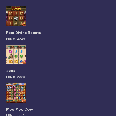
Four Divine Beasts
May 9, 2025
Zeus
May 8, 2025
Moo Moo Cow
May 7, 2025