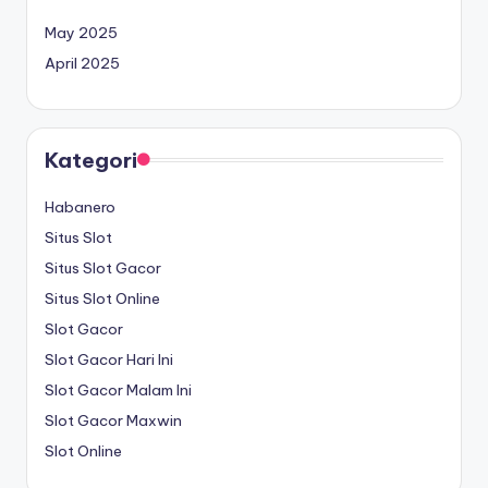
May 2025
April 2025
Kategori
Habanero
Situs Slot
Situs Slot Gacor
Situs Slot Online
Slot Gacor
Slot Gacor Hari Ini
Slot Gacor Malam Ini
Slot Gacor Maxwin
Slot Online