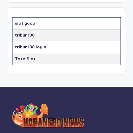
slot gacor
tribun138
tribun138 login
Toto Slot