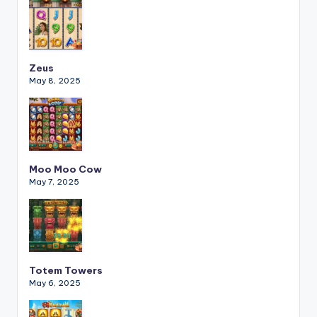
Zeus
May 8, 2025
Moo Moo Cow
May 7, 2025
Totem Towers
May 6, 2025