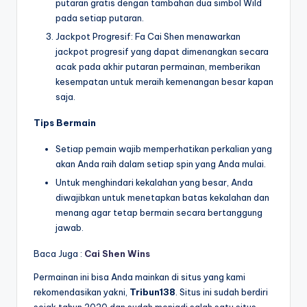
putaran gratis dengan tambahan dua simbol Wild
pada setiap putaran.
Jackpot Progresif: Fa Cai Shen menawarkan
jackpot progresif yang dapat dimenangkan secara
acak pada akhir putaran permainan, memberikan
kesempatan untuk meraih kemenangan besar kapan
saja.
Tips Bermain
Setiap pemain wajib memperhatikan perkalian yang
akan Anda raih dalam setiap spin yang Anda mulai.
Untuk menghindari kekalahan yang besar, Anda
diwajibkan untuk menetapkan batas kekalahan dan
menang agar tetap bermain secara bertanggung
jawab.
Baca Juga :
Cai Shen Wins
Permainan ini bisa Anda mainkan di situs yang kami
rekomendasikan yakni,
Tribun138
. Situs ini sudah berdiri