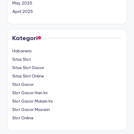
May 2025
April 2025
Kategori
Habanero
Situs Slot
Situs Slot Gacor
Situs Slot Online
Slot Gacor
Slot Gacor Hari Ini
Slot Gacor Malam Ini
Slot Gacor Maxwin
Slot Online