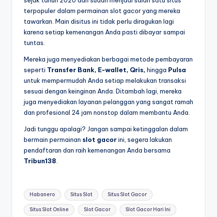
sejak tahun 2020 dan sudah menjadi salah satu situs
terpopuler dalam permainan slot gacor yang mereka
tawarkan. Main disitus ini tidak perlu diragukan lagi
karena setiap kemenangan Anda pasti dibayar sampai
tuntas.
Mereka juga menyediakan berbagai metode pembayaran
seperti
Transfer Bank, E-wallet, Qris,
hingga
Pulsa
untuk mempermudah Anda setiap melakukan transaksi
sesuai dengan keinginan Anda. Ditambah lagi, mereka
juga menyediakan layanan pelanggan yang sangat ramah
dan profesional 24 jam nonstop dalam membantu Anda.
Jadi tunggu apalagi? Jangan sampai ketinggalan dalam
bermain permainan
slot gacor
ini, segera lakukan
pendaftaran dan raih kemenangan Anda bersama
Tribun138
.
Tags:
Habanero
Situs Slot
Situs Slot Gacor
Situs Slot Online
Slot Gacor
Slot Gacor Hari Ini