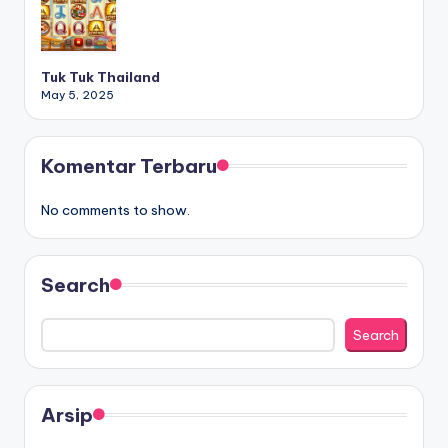
Tuk Tuk Thailand
May 5, 2025
Komentar Terbaru
No comments to show.
Search
Search
Arsip